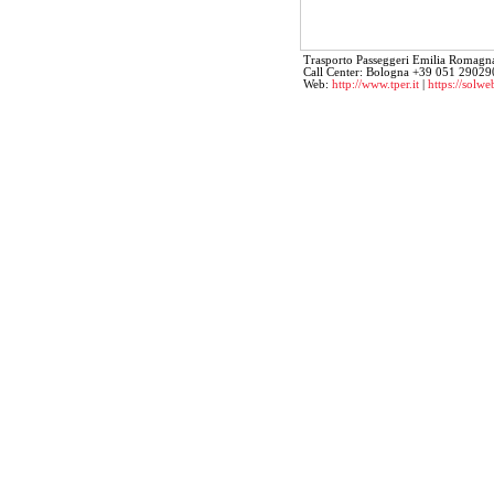
Trasporto Passeggeri Emilia Romagna
Call Center: Bologna +39 051 290290
Web:
http://www.tper.it
|
https://solweb