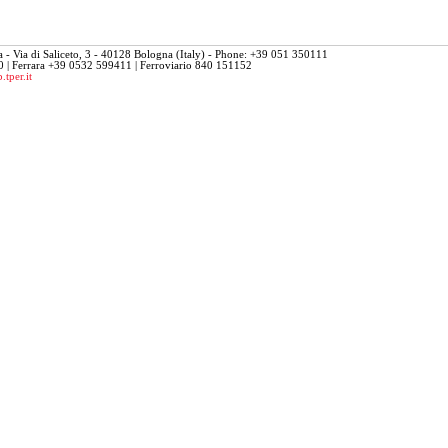
 - Via di Saliceto, 3 - 40128 Bologna (Italy) - Phone: +39 051 350111
 | Ferrara +39 0532 599411 | Ferroviario 840 151152
.tper.it